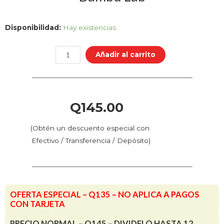
AMS
Disponibilidad:
Hay existencias
-
Placa
Añadir al carrito
de
Conexión
AMS
-
Q
145.00
Bambu
Lab
(Obtén un descuento especial con
cantidad
Efectivo / Transferencia / Depósito)
OFERTA ESPECIAL – Q135 – NO APLICA A PAGOS
CON TARJETA
PRECIO NORMAL – Q145 – DIVIDELO HASTA 12