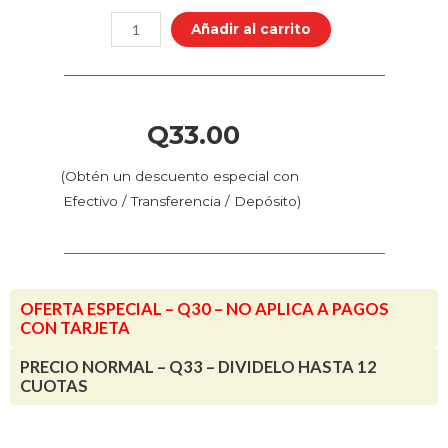
1.2mm
Añadir al carrito
-
K1
/
K1
Q
33.00
Max
/
(Obtén un descuento especial con
Ender
Efectivo / Transferencia / Depósito)
3
V3
KE
cantidad
OFERTA ESPECIAL – Q30 – NO APLICA A PAGOS
CON TARJETA
PRECIO NORMAL – Q33 – DIVIDELO HASTA 12
CUOTAS