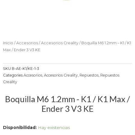
Inicio
/
Accesorios
/
Accesorios Creality
/ Boquilla M6 1.2mm – K1 / K1
Max / Ender 3 V3 KE
SKU
B-AE-K1/KE-1-3
Categories
Accesorios
,
Accesorios Creality
,
Repuestos
,
Repuestos
Creality
Boquilla M6 1.2mm - K1 / K1 Max /
Ender 3 V3 KE
Boquilla
Disponibilidad:
Hay existencias
M6