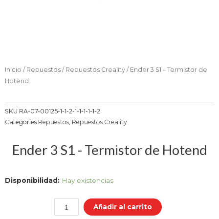
Inicio
/
Repuestos
/
Repuestos Creality
/ Ender 3 S1 – Termistor de
Hotend
SKU
RA-07-00125-1-1-2-1-1-1-1-1-2
Categories
Repuestos
,
Repuestos Creality
Ender 3 S1 - Termistor de Hotend
Ender
Disponibilidad:
Hay existencias
3
S1
Añadir al carrito
-