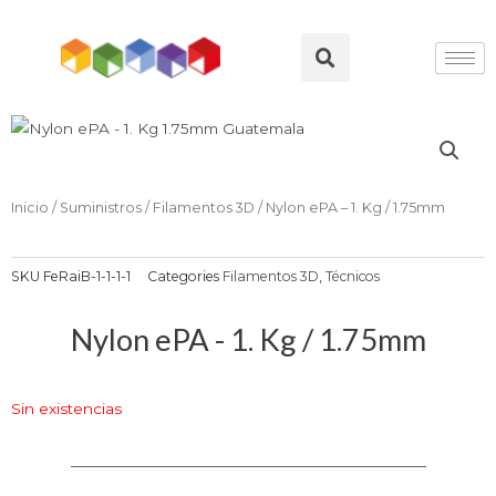
Ir
al
Search
contenido
Inicio
/
Suministros
/
Filamentos 3D
/ Nylon ePA – 1. Kg / 1.75mm
SKU
FeRaiB-1-1-1-1
Categories
Filamentos 3D
,
Técnicos
Nylon ePA - 1. Kg / 1.75mm
Sin existencias