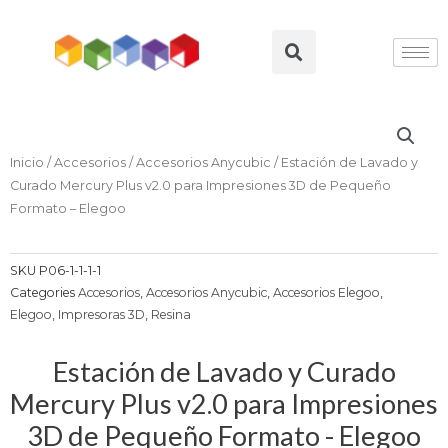
Ir
al
Search
contenido
Inicio
/
Accesorios
/
Accesorios Anycubic
/ Estación de Lavado y
Curado Mercury Plus v2.0 para Impresiones 3D de Pequeño
Formato – Elegoo
SKU
P06-1-1-1-1
Categories
Accesorios
,
Accesorios Anycubic
,
Accesorios Elegoo
,
Elegoo
,
Impresoras 3D
,
Resina
Estación de Lavado y Curado
Mercury Plus v2.0 para Impresiones
3D de Pequeño Formato - Elegoo