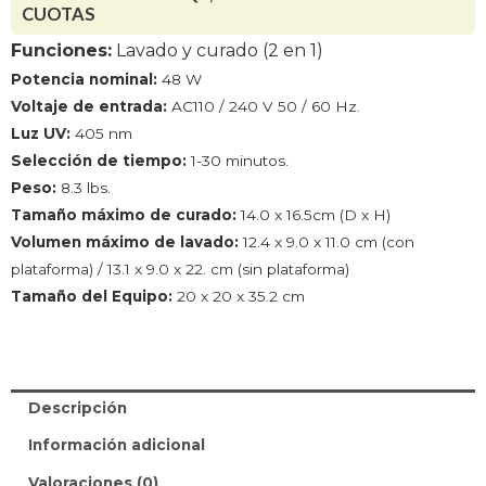
cantidad
CUOTAS
Funciones:
Lavado y curado (2 en 1)
Potencia nominal:
48 W
Voltaje de entrada:
AC110 / 240 V 50 / 60 Hz.
Luz UV:
405 nm
Selección de tiempo:
1-30 minutos.
Peso:
8.3 lbs.
Tamaño máximo de curado:
14.0 x 16.5cm (D x H)
Volumen máximo de lavado:
12.4 x 9.0 x 11.0 cm (con
plataforma) / 13.1 x 9.0 x 22. cm (sin plataforma)
Tamaño del Equipo:
20 x 20 x 35.2 cm
Descripción
Información adicional
Valoraciones (0)