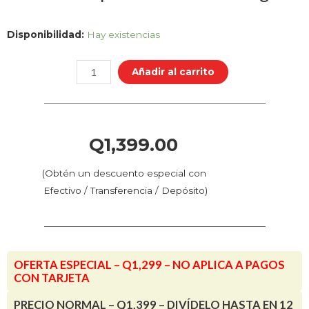
Estación
Disponibilidad:
Hay existencias
de
Lavado
Añadir al carrito
y
Curado
Mercury
Plus
Q
1,399.00
v2.0
para
(Obtén un descuento especial con
Impresiones
Efectivo / Transferencia / Depósito)
3D
de
Pequeño
Formato
OFERTA ESPECIAL – Q1,299 – NO APLICA A PAGOS
-
CON TARJETA
Elegoo
PRECIO NORMAL – Q1,399 – DIVÍDELO HASTA EN 12