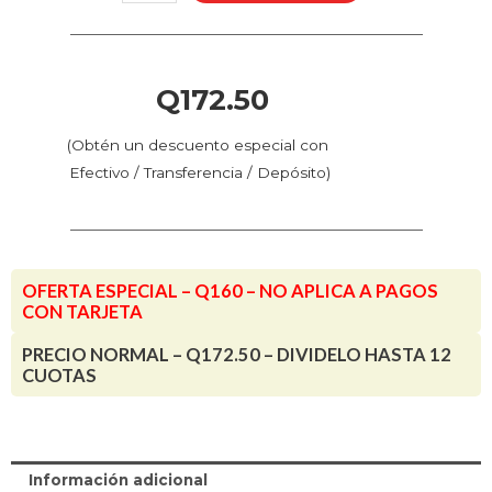
Anycubic
Photon
Mono
/
Q
172.50
Mono
4K
(Obtén un descuento especial con
/
Efectivo / Transferencia / Depósito)
D2
(2
piezas)
cantidad
OFERTA ESPECIAL – Q160 – NO APLICA A PAGOS
CON TARJETA
PRECIO NORMAL – Q172.50 – DIVIDELO HASTA 12
CUOTAS
Información adicional