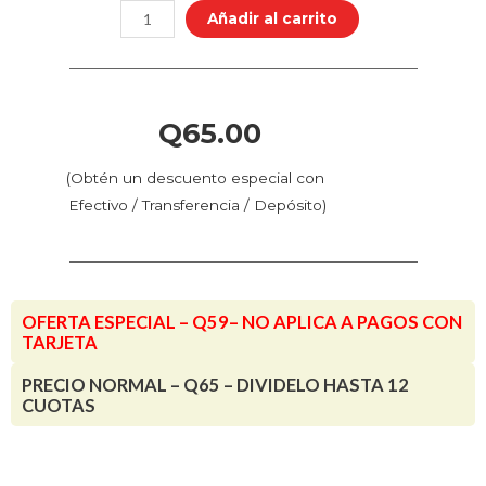
de
Añadir al carrito
Punta
Esférica
Cónica
Doble
Q
65.00
Filo
Twotrees
(Obtén un descuento especial con
–
Efectivo / Transferencia / Depósito)
Vástago
6
mm
(6xR0.5x25x50)
OFERTA ESPECIAL – Q59– NO APLICA A PAGOS CON
cantidad
TARJETA
PRECIO NORMAL – Q65 – DIVIDELO HASTA 12
CUOTAS