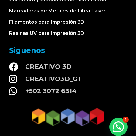
Marcadoras de Metales de Fibra Láser
Filamentos para Impresión 3D
Resinas UV para Impresión 3D
Siguenos
CREATIVO 3D
CREATIVO3D_GT
Julio O
acaba de comprar
eSun PLA+ Premium
+502 3072 6314
1.0kg/1.75mm
Filamento PLA+ (25
colores diferentes) -
Blanco Nieve (Cold
White)
hace 2 días
1