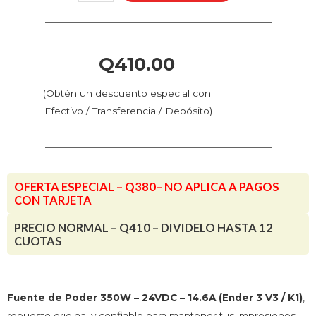
350W
-
24VDC
-
Q
410.00
14.6A
(Ender
(Obtén un descuento especial con
3
Efectivo / Transferencia / Depósito)
V3
Series
/
K1)
OFERTA ESPECIAL – Q380– NO APLICA A PAGOS
cantidad
CON TARJETA
PRECIO NORMAL – Q410 – DIVIDELO HASTA 12
CUOTAS
Fuente de Poder 350W – 24VDC – 14.6A (Ender 3 V3 / K1)
,
repuesto original y confiable para mantener tus impresiones