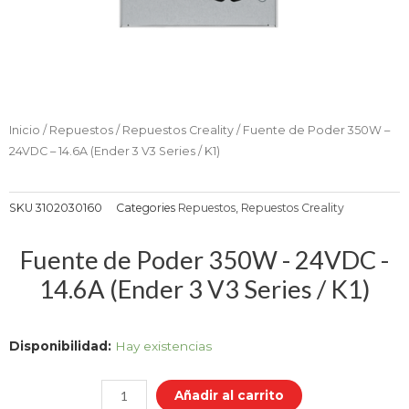
Inicio
/
Repuestos
/
Repuestos Creality
/ Fuente de Poder 350W –
24VDC – 14.6A (Ender 3 V3 Series / K1)
SKU
3102030160
Categories
Repuestos
,
Repuestos Creality
Fuente de Poder 350W - 24VDC -
14.6A (Ender 3 V3 Series / K1)
Fuente
Disponibilidad:
Hay existencias
de
Poder
Añadir al carrito