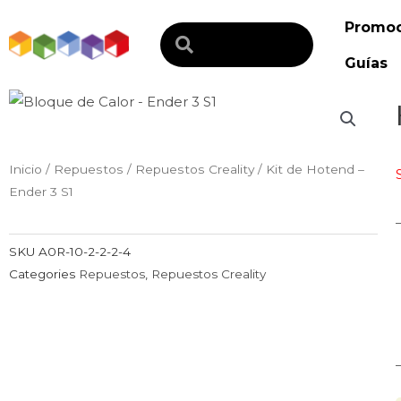
Ir
Promoc
al
Search
contenido
Guías
Inicio
/
Repuestos
/
Repuestos Creality
/ Kit de Hotend –
Ender 3 S1
SKU
A0R-10-2-2-2-4
Categories
Repuestos
,
Repuestos Creality