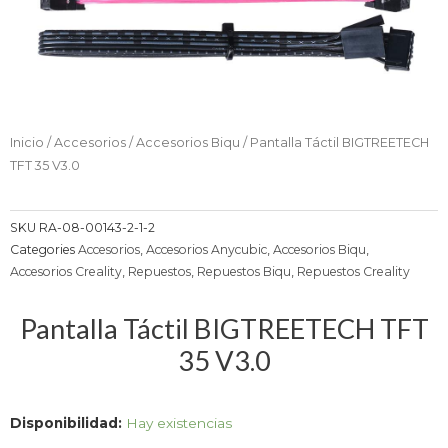
Inicio
/
Accesorios
/
Accesorios Biqu
/ Pantalla Táctil BIGTREETECH
TFT 35 V3.0
SKU
RA-08-00143-2-1-2
Categories
Accesorios
,
Accesorios Anycubic
,
Accesorios Biqu
,
Accesorios Creality
,
Repuestos
,
Repuestos Biqu
,
Repuestos Creality
Pantalla Táctil BIGTREETECH TFT
35 V3.0
Pantalla
Disponibilidad:
Hay existencias
Táctil