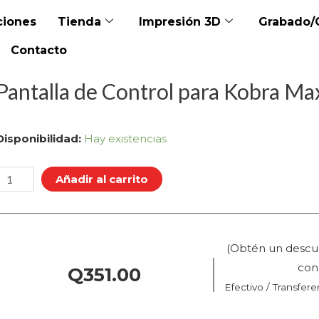
iones
Tienda
Impresión 3D
Grabado/
Contacto
Pantalla de Control para Kobra Max
Pantalla
Disponibilidad:
Hay existencias
de
Control
Añadir al carrito
para
Kobra
Max
(Obtén un descu
(No
co
Q
351.00
incluye
Efectivo / Transfere
cubierta)
cantidad