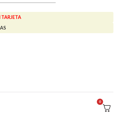
N TARJETA
TAS
0