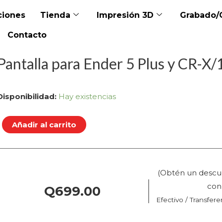
iones
Tienda
Impresión 3D
Grabado/
Contacto
Pantalla para Ender 5 Plus y CR-X
Pantalla
Disponibilidad:
Hay existencias
para
Ender
Añadir al carrito
5
Plus
y
(Obtén un descu
CR-
co
Q
699.00
X/10S
Efectivo / Transfere
Pro/Max
–