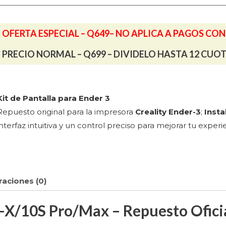
Repuesto
ficial
OFERTA ESPECIAL – Q649– NO APLICA A PAGOS CO
cantidad
PRECIO NORMAL – Q699 – DIVIDELO HASTA 12 CUO
Kit de Pantalla para Ender 3
Repuesto original para la impresora
Creality Ender-3
;
Insta
interfaz intuitiva y un control preciso para mejorar tu exper
raciones (0)
R-X/10S Pro/Max – Repuesto Ofici