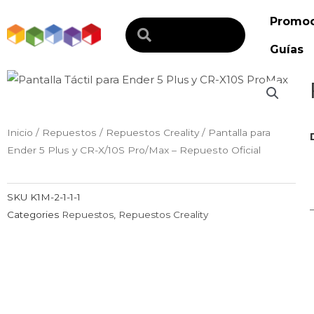
Ir
Promoc
al
Search
contenido
Guías
Inicio
/
Repuestos
/
Repuestos Creality
/ Pantalla para
Ender 5 Plus y CR-X/10S Pro/Max – Repuesto Oficial
SKU
K1M-2-1-1-1
Categories
Repuestos
,
Repuestos Creality