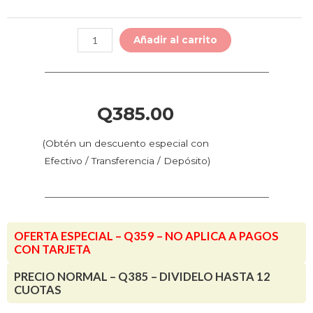
Acrílico
de
Añadir al carrito
244
x
122
cm
Q
385.00
–
3mm
(Obtén un descuento especial con
|
Efectivo / Transferencia / Depósito)
Acrílico
Virgen
en
Varios
OFERTA ESPECIAL – Q359 – NO APLICA A PAGOS
Colores
CON TARJETA
cantidad
PRECIO NORMAL – Q385 – DIVIDELO HASTA 12
CUOTAS