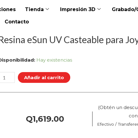
iones
Tienda
Impresión 3D
Grabado/
Contacto
Resina eSun UV Casteable para Joy
Resina
Disponibilidad:
Hay existencias
eSun
UV
Añadir al carrito
Casteable
para
Joyería
(Obtén un descu
–
co
Q
1,619.00
.0
Efectivo / Transfere
KG
(405