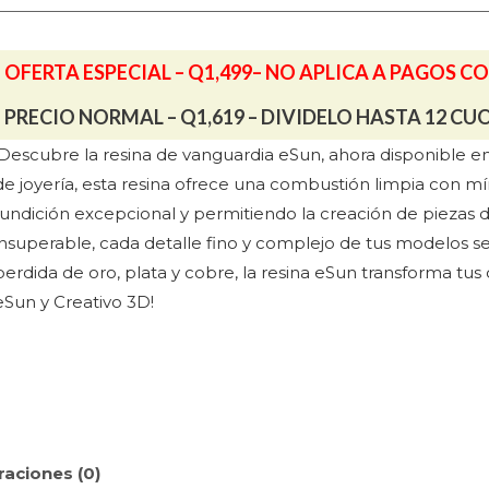
nm)
Verde
OFERTA ESPECIAL – Q1,499– NO APLICA A PAGOS C
cantidad
PRECIO NORMAL – Q1,619 – DIVIDELO HASTA 12 CU
¡Descubre la resina de vanguardia eSun, ahora disponible 
de joyería, esta resina ofrece una combustión limpia con m
fundición excepcional y permitiendo la creación de piezas de
insuperable, cada detalle fino y complejo de tus modelos será
perdida de oro, plata y cobre, la resina eSun transforma tus
eSun y Creativo 3D!
raciones (0)