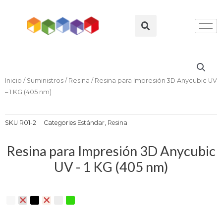
Ir
al
Search
contenido
Inicio
/
Suministros
/
Resina
/ Resina para Impresión 3D Anycubic UV
– 1 KG (405 nm)
SKU
R01-2
Categories
Estándar
,
Resina
Resina para Impresión 3D Anycubic
UV - 1 KG (405 nm)
Resina
para
Impresión