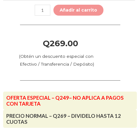
3D
Añadir al carrito
Anycubic
UV
-
1
Q
269.00
KG
(405
(Obtén un descuento especial con
nm)
Efectivo / Transferencia / Depósito)
cantidad
OFERTA ESPECIAL – Q249– NO APLICA A PAGOS
CON TARJETA
PRECIO NORMAL – Q269 – DIVIDELO HASTA 12
CUOTAS