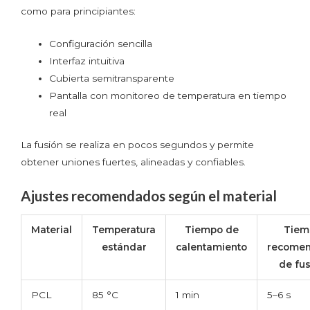
como para principiantes:
Configuración sencilla
Interfaz intuitiva
Cubierta semitransparente
Pantalla con monitoreo de temperatura en tiempo
real
La fusión se realiza en pocos segundos y permite
obtener uniones fuertes, alineadas y confiables.
Ajustes recomendados según el material
Material
Temperatura
Tiempo de
Tiem
estándar
calentamiento
recome
de fu
PCL
85 °C
1 min
5–6 s