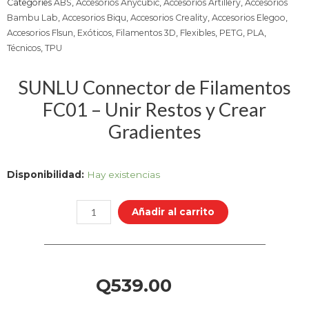
Categories
ABS
,
Accesorios Anycubic
,
Accesorios Artillery
,
Accesorios
Bambu Lab
,
Accesorios Biqu
,
Accesorios Creality
,
Accesorios Elegoo
,
Accesorios Flsun
,
Exóticos
,
Filamentos 3D
,
Flexibles
,
PETG
,
PLA
,
Técnicos
,
TPU
SUNLU Connector de Filamentos
FC01 – Unir Restos y Crear
Gradientes
SUNLU
Disponibilidad:
Hay existencias
Connector
de
Añadir al carrito
Filamentos
FC01
–
Unir
Q
539.00
Restos