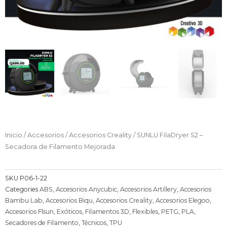
Inicio
/
Accesorios
/
Accesorios Creality
/ SUNLU FilaDryer S2 –
Secadora de Filamento Mejorada
SKU
P06-1-22
Categories
ABS
,
Accesorios Anycubic
,
Accesorios Artillery
,
Accesorios
Bambu Lab
,
Accesorios Biqu
,
Accesorios Creality
,
Accesorios Elegoo
,
Accesorios Flsun
,
Exóticos
,
Filamentos 3D
,
Flexibles
,
PETG
,
PLA
,
Secadores de Filamento
,
Técnicos
,
TPU