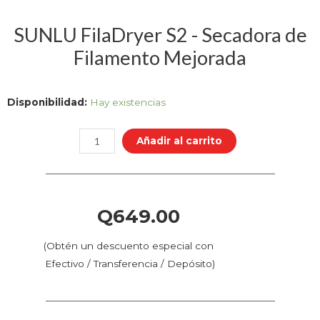
SUNLU FilaDryer S2 - Secadora de
Filamento Mejorada
SUNLU
Disponibilidad:
Hay existencias
FilaDryer
S2
Añadir al carrito
-
Secadora
de
Filamento
Q
649.00
Mejorada
cantidad
(Obtén un descuento especial con
Efectivo / Transferencia / Depósito)