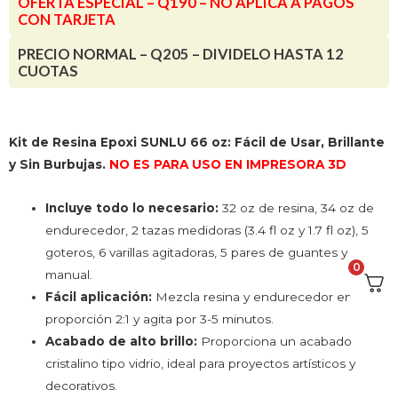
OFERTA ESPECIAL – Q190 – NO APLICA A PAGOS
CON TARJETA
PRECIO NORMAL – Q205 – DIVIDELO HASTA 12
CUOTAS
Kit de Resina Epoxi SUNLU 66 oz: Fácil de Usar, Brillante
y Sin Burbujas.
NO ES PARA USO EN IMPRESORA 3D
Incluye todo lo necesario:
32 oz de resina, 34 oz de
endurecedor, 2 tazas medidoras (3.4 fl oz y 1.7 fl oz), 5
goteros, 6 varillas agitadoras, 5 pares de guantes y
0
manual.
Fácil aplicación:
Mezcla resina y endurecedor en
proporción 2:1 y agita por 3-5 minutos.
Acabado de alto brillo:
Proporciona un acabado
cristalino tipo vidrio, ideal para proyectos artísticos y
decorativos.