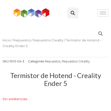
Ir
al
Search
contenido
Inicio
/
Repuestos
/
Repuestos Creality
/ Termistor de Hotend –
Creality Ender 5
SKU
R05-04-3
Categories
Repuestos
,
Repuestos Creality
Termistor de Hotend - Creality
Ender 5
Sin existencias