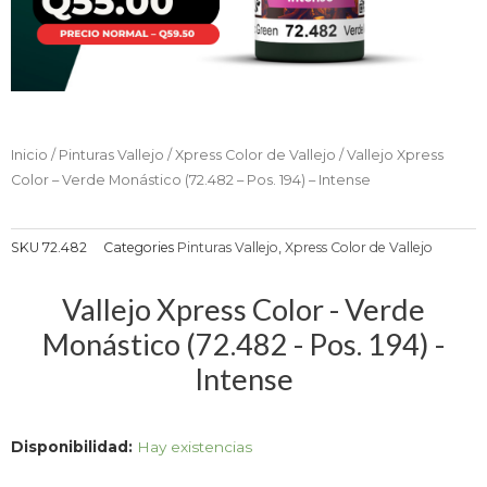
Inicio
/
Pinturas Vallejo
/
Xpress Color de Vallejo
/ Vallejo Xpress
Color – Verde Monástico (72.482 – Pos. 194) – Intense
SKU
72.482
Categories
Pinturas Vallejo
,
Xpress Color de Vallejo
Vallejo Xpress Color - Verde
Monástico (72.482 - Pos. 194) -
Intense
Vallejo
Disponibilidad:
Hay existencias
Xpress