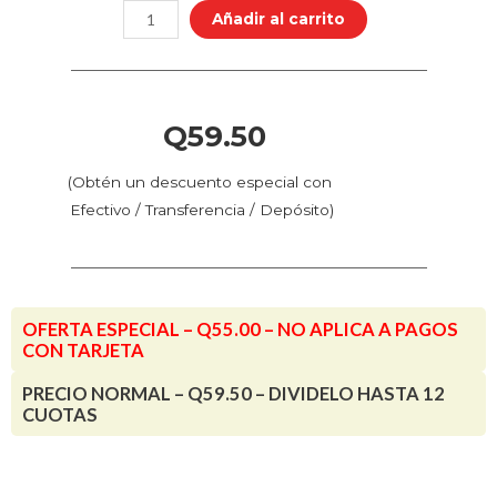
Color
Añadir al carrito
-
Verde
Monástico
(72.482
Q
59.50
-
Pos.
(Obtén un descuento especial con
194)
Efectivo / Transferencia / Depósito)
-
Intense
cantidad
OFERTA ESPECIAL – Q55.00 – NO APLICA A PAGOS
CON TARJETA
PRECIO NORMAL – Q59.50 – DIVIDELO HASTA 12
CUOTAS