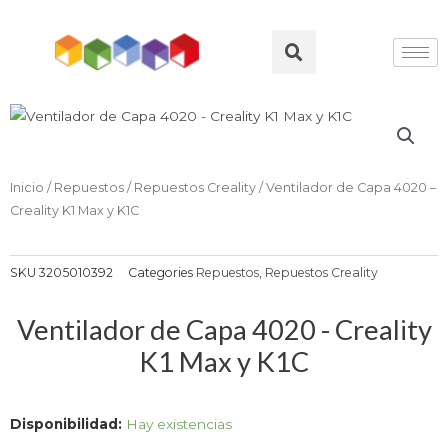
Ir
al
Search
contenido
Inicio
/
Repuestos
/
Repuestos Creality
/ Ventilador de Capa 4020 –
Creality K1 Max y K1C
SKU
3205010392
Categories
Repuestos
,
Repuestos Creality
Ventilador de Capa 4020 - Creality
K1 Max y K1C
Ventilador
Disponibilidad:
Hay existencias
de