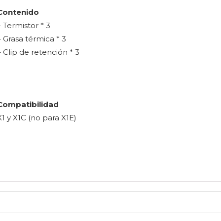
Contenido
– Termistor * 3
– Grasa térmica * 3
– Clip de retención * 3
Compatibilidad
X1 y X1C (no para X1E)