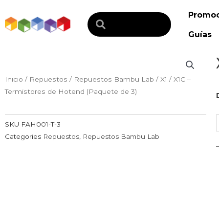
Ir
Promoc
al
Search
contenido
Guías
Inicio
/
Repuestos
/
Repuestos Bambu Lab
/ X1 / X1C –
Termistores de Hotend (Paquete de 3)
/
SKU
FAH001-T-3
-
Categories
Repuestos
,
Repuestos Bambu Lab
3