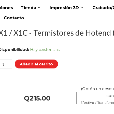
iones
Tienda
Impresión 3D
Grabado/
Contacto
X1 / X1C - Termistores de Hotend 
X1
Disponibilidad:
Hay existencias
X1C
Añadir al carrito
Termistores
de
(Obtén un descu
Hotend
co
Q
215.00
(Paquete
Efectivo / Transfere
de
)