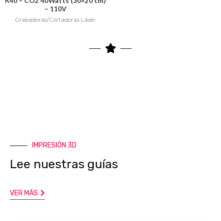
K40 – CO2 40Watts (30×20 cm)
– 110V
Grabadoras/Cortadoras Láser
IMPRESIÓN 3D
Lee nuestras guías
VER MÁS