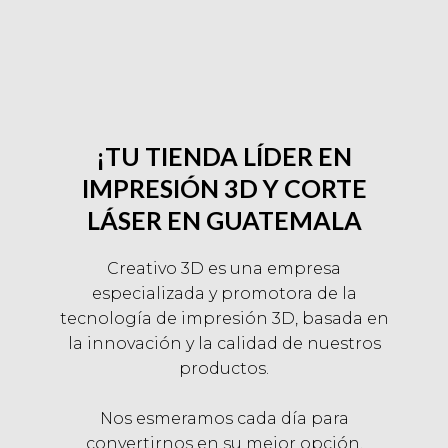
i
o
u
s
¡TU TIENDA LÍDER EN
IMPRESIÓN 3D Y CORTE
LÁSER EN GUATEMALA
Creativo 3D es una empresa
especializada y promotora de la
tecnología de impresión 3D, basada en
la innovación y la calidad de nuestros
productos.
Nos esmeramos cada día para
convertirnos en su mejor opción,