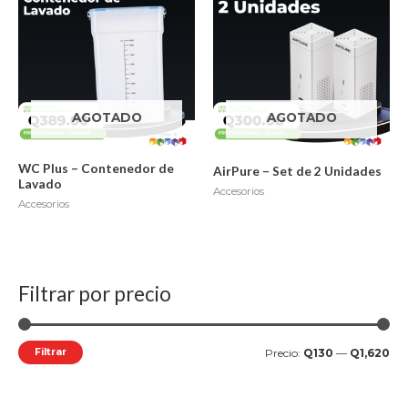
AGOTADO
AGOTADO
WC Plus – Contenedor de
AirPure – Set de 2 Unidades
Lavado
Accesorios
Accesorios
Filtrar por precio
P
P
r
r
e
e
Filtrar
Precio:
Q130
—
Q1,620
c
c
i
i