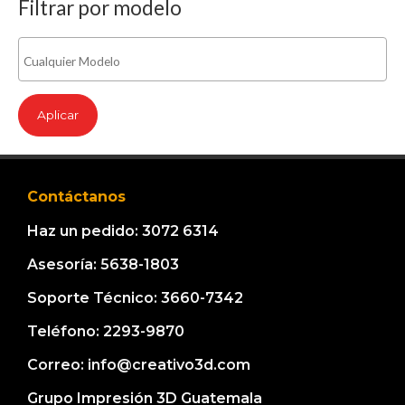
Filtrar por modelo
o
o
m
m
í
á
n
x
i
i
Aplicar
m
m
o
o
Contáctanos
Haz un pedido: 3072 6314
Asesoría: 5638-1803
Soporte Técnico: 3660-7342
Teléfono: 2293-9870
Correo: info@creativo3d.com
Grupo Impresión 3D Guatemala