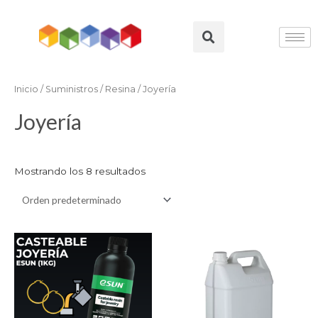
Ir
al
Search
contenido
Inicio
/
Suministros
/
Resina
/ Joyería
Joyería
Mostrando los 8 resultados