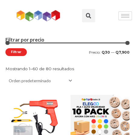
Ir
al
Search
contenido
Filtrar por precio
Pre
Pre
mí
má
Filtrar
Precio:
Q30
—
Q7,900
Mostrando 1–60 de 80 resultados