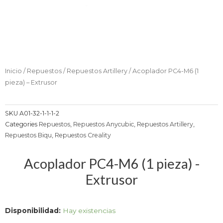
Inicio
/
Repuestos
/
Repuestos Artillery
/ Acoplador PC4-M6 (1
pieza) – Extrusor
SKU
A01-32-1-1-1-2
Categories
Repuestos
,
Repuestos Anycubic
,
Repuestos Artillery
,
Repuestos Biqu
,
Repuestos Creality
Acoplador PC4-M6 (1 pieza) -
Extrusor
Acoplador
Disponibilidad:
Hay existencias
PC4-