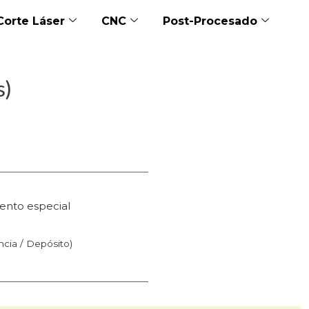
Corte Láser
CNC
Post-Procesado
s)
ento especial
n
ncia / Depósito)