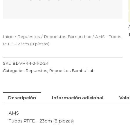
Inicio
/
Repuestos
/
Repuestos Bambu Lab
/ AMS – Tubos
PTFE – 23cm (8 piezas)
SKU
BL-VH-1-1-3-1-2-2-1
Categories
Repuestos
,
Repuestos Bambu Lab
Descripción
Información adicional
Valo
AMS
Tubos PTFE – 23cm (8 piezas)