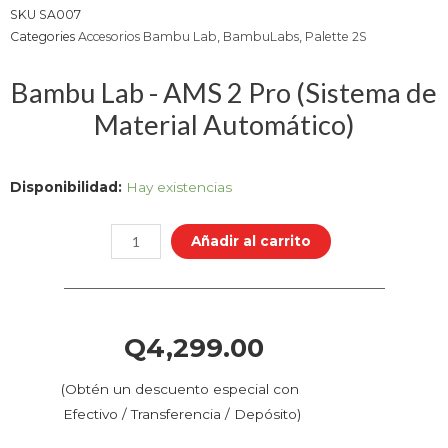
SKU
SA007
Categories
Accesorios Bambu Lab
,
BambuLabs
,
Palette 2S
Bambu Lab - AMS 2 Pro (Sistema de
Material Automático)
Bambu
Disponibilidad:
Hay existencias
Lab
-
Añadir al carrito
AMS
2
Pro
(Sistema
Q
4,299.00
de
Material
(Obtén un descuento especial con
Automático)
Efectivo / Transferencia / Depósito)
cantidad