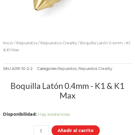
Inicio
/
Repuestos
/
Repuestos Creality
/ Boquilla Latón 0.4mm – K1
& K1 Max
SKU
A0R-10-2-2
Categories
Repuestos
,
Repuestos Creality
Boquilla Latón 0.4mm - K1 & K1
Max
Boquilla
Disponibilidad:
Hay existencias
Latón
0.4mm
Añadir al carrito