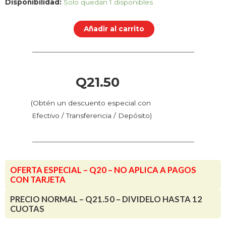
Boquilla
Disponibilidad:
Solo quedan 1 disponibles
Latón
1.0
Añadir al carrito
mm
-
MK8
(Series
Q
21.50
Ender
/
(Obtén un descuento especial con
Hornet)
Efectivo / Transferencia / Depósito)
cantidad
OFERTA ESPECIAL – Q20 – NO APLICA A PAGOS
CON TARJETA
PRECIO NORMAL – Q21.50 – DIVIDELO HASTA 12
CUOTAS