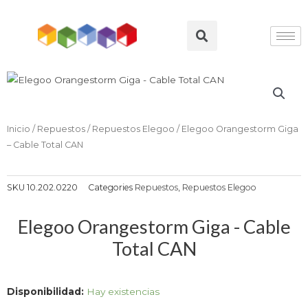
Ir
al
Search
contenido
Inicio
/
Repuestos
/
Repuestos Elegoo
/ Elegoo Orangestorm Giga
– Cable Total CAN
SKU
10.202.0220
Categories
Repuestos
,
Repuestos Elegoo
Elegoo Orangestorm Giga - Cable
Total CAN
Elegoo
Disponibilidad:
Hay existencias
Orangestorm