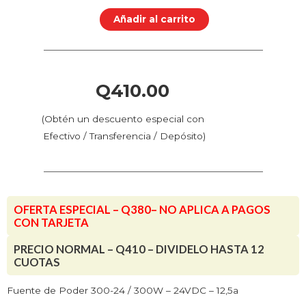
Poder
Añadir al carrito
300-
24
/
300W
Q
410.00
-
24VDC
(Obtén un descuento especial con
-
Efectivo / Transferencia / Depósito)
12,5a
cantidad
OFERTA ESPECIAL – Q380– NO APLICA A PAGOS
CON TARJETA
PRECIO NORMAL – Q410 – DIVIDELO HASTA 12
CUOTAS
Fuente de Poder 300-24 / 300W – 24VDC – 12,5a