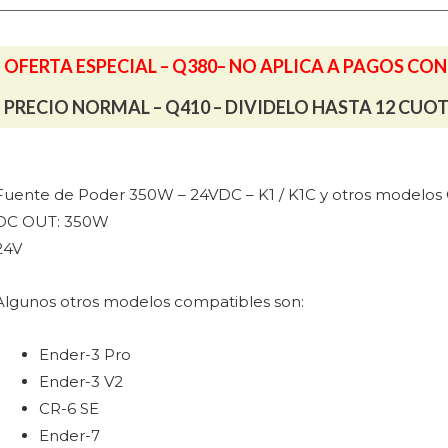
y
otros
OFERTA ESPECIAL – Q380– NO APLICA A PAGOS CO
modelos
reality
PRECIO NORMAL – Q410 – DIVIDELO HASTA 12 CUO
cantidad
Fuente de Poder 350W – 24VDC – K1 / K1C y otros modelos C
DC OUT: 350W
24V
Algunos otros modelos compatibles son:
Ender-3 Pro
Ender-3 V2
CR-6 SE
Ender-7