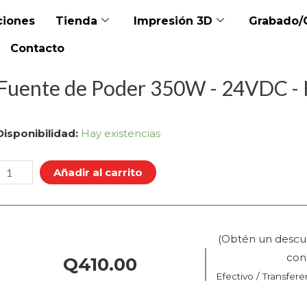
iones
Tienda
Impresión 3D
Grabado/
Contacto
Fuente de Poder 350W - 24VDC - K
Fuente
Disponibilidad:
Hay existencias
de
Poder
Añadir al carrito
350W
24VDC
(Obtén un descu
co
Q
410.00
K1
Efectivo / Transfere
K1C