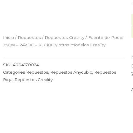
C
Inicio
/
Repuestos
/
Repuestos Creality
/ Fuente de Poder
350W – 24VDC – K1 / K1C y otros modelos Creality
SKU
4004170024
Categories
Repuestos
,
Repuestos Anycubic
,
Repuestos
Biqu
,
Repuestos Creality