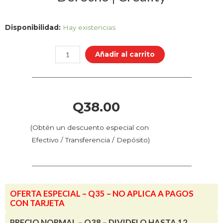
HI
Disponibilidad:
Hay existencias
Combo
-
Añadir al carrito
Interruptor
Limite
Z
Derecho
Q
38.00
|
Creality
(Obtén un descuento especial con
cantidad
Efectivo / Transferencia / Depósito)
OFERTA ESPECIAL – Q35 – NO APLICA A PAGOS
CON TARJETA
PRECIO NORMAL – Q38 – DIVIDELO HASTA 12