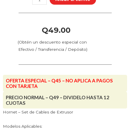
de
Cables
de
Extrusor
Q
49.00
cantidad
(Obtén un descuento especial con
Efectivo / Transferencia / Depósito)
OFERTA ESPECIAL – Q45 – NO APLICA A PAGOS
CON TARJETA
PRECIO NORMAL – Q49 – DIVIDELO HASTA 12
CUOTAS
Hornet – Set de Cables de Extrusor
Modelos Aplicables: