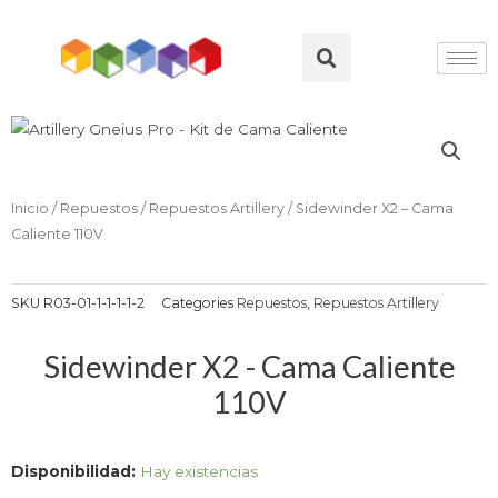
Ir
al
Search
contenido
Inicio
/
Repuestos
/
Repuestos Artillery
/ Sidewinder X2 – Cama
Caliente 110V
SKU
R03-01-1-1-1-1-2
Categories
Repuestos
,
Repuestos Artillery
Sidewinder X2 - Cama Caliente
110V
Sidewinder
Disponibilidad:
Hay existencias
X2