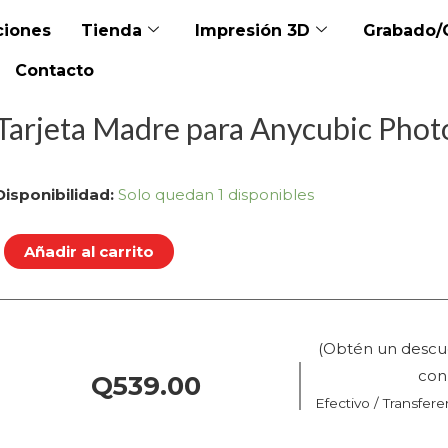
iones
Tienda
Impresión 3D
Grabado/
Contacto
Tarjeta Madre para Anycubic Pho
Tarjeta
Disponibilidad:
Solo quedan 1 disponibles
Madre
para
Añadir al carrito
Anycubic
Photon
Mono
(Obtén un descu
4K
co
Q
539.00
cantidad
Efectivo / Transfere