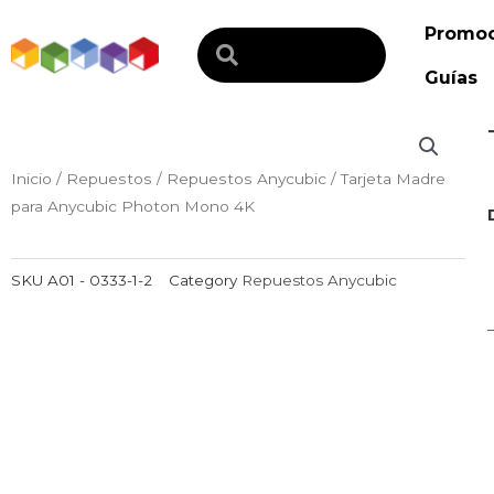
Ir
Promoc
al
Search
contenido
Guías
Inicio
/
Repuestos
/
Repuestos Anycubic
/ Tarjeta Madre
para Anycubic Photon Mono 4K
SKU
A01 - 0333-1-2
Category
Repuestos Anycubic