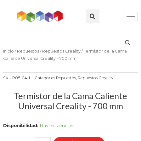
Ir
al
Search
contenido
Inicio
/
Repuestos
/
Repuestos Creality
/ Termistor de la Cama
Caliente Universal Creality – 700 mm
SKU
R05-04-1
Categories
Repuestos
,
Repuestos Creality
Termistor de la Cama Caliente
Universal Creality - 700 mm
Termistor
Disponibilidad:
Hay existencias
de
la