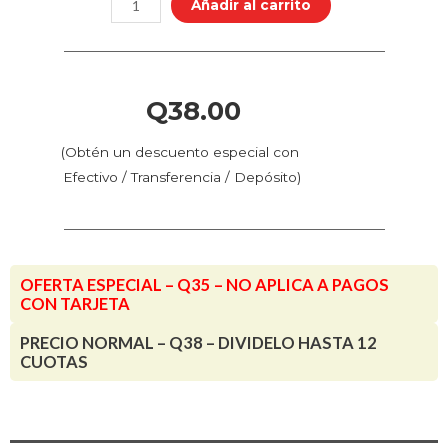
Añadir al carrito
Cama
Caliente
Universal
Creality
Q
38.00
-
700
(Obtén un descuento especial con
mm
Efectivo / Transferencia / Depósito)
cantidad
OFERTA ESPECIAL – Q35 – NO APLICA A PAGOS
CON TARJETA
PRECIO NORMAL – Q38 – DIVIDELO HASTA 12
CUOTAS