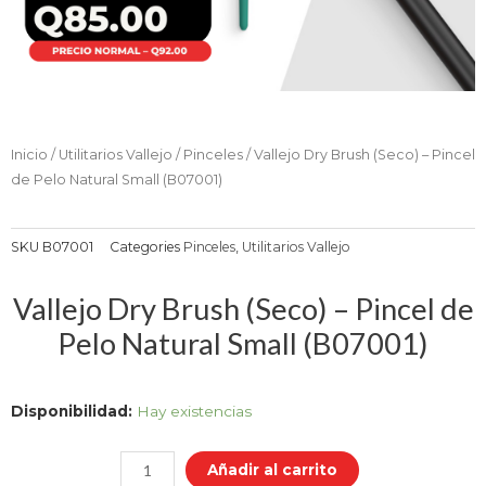
Inicio
/
Utilitarios Vallejo
/
Pinceles
/ Vallejo Dry Brush (Seco) – Pincel
de Pelo Natural Small (B07001)
SKU
B07001
Categories
Pinceles
,
Utilitarios Vallejo
Vallejo Dry Brush (Seco) – Pincel de
Pelo Natural Small (B07001)
Vallejo
Disponibilidad:
Hay existencias
Dry
Brush
Añadir al carrito