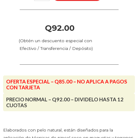
(Seco)
–
Pincel
de
Q
92.00
Pelo
Natural
(Obtén un descuento especial con
Small
Efectivo / Transferencia / Depósito)
(B07001)
cantidad
OFERTA ESPECIAL – Q85.00 – NO APLICA A PAGOS
CON TARJETA
PRECIO NORMAL – Q92.00 – DIVIDELO HASTA 12
CUOTAS
Elaborados con pelo natural, están diseñados para la
aplicación de técnicas
de pincel seco en maquetas y terrenos,