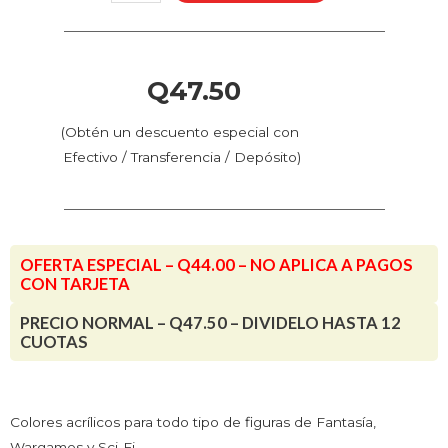
-
Azul
Ultramar
(76.022
Q
47.50
-
Pos.
(Obtén un descuento especial con
22)
Efectivo / Transferencia / Depósito)
cantidad
OFERTA ESPECIAL – Q44.00 – NO APLICA A PAGOS
CON TARJETA
PRECIO NORMAL – Q47.50 – DIVIDELO HASTA 12
CUOTAS
Colores acrílicos para todo tipo de figuras de Fantasía,
Wargames y Sci-Fi.