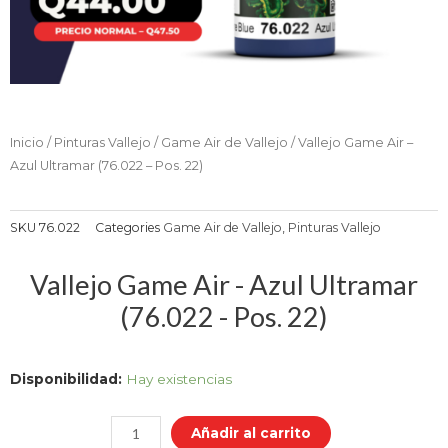
Inicio
/
Pinturas Vallejo
/
Game Air de Vallejo
/ Vallejo Game Air –
Azul Ultramar (76.022 – Pos. 22)
SKU
76.022
Categories
Game Air de Vallejo
,
Pinturas Vallejo
Vallejo Game Air - Azul Ultramar
(76.022 - Pos. 22)
Vallejo
Disponibilidad:
Hay existencias
Game
Air
Añadir al carrito