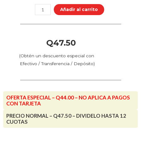
Air
Añadir al carrito
-
Rosa
Pulpo
(76.013
Q
47.50
-
Pos.
(Obtén un descuento especial con
16)
Efectivo / Transferencia / Depósito)
cantidad
OFERTA ESPECIAL – Q44.00 – NO APLICA A PAGOS
CON TARJETA
PRECIO NORMAL – Q47.50 – DIVIDELO HASTA 12
CUOTAS