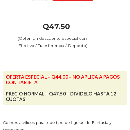
-
Azul
Glacial
(72.095
Q
47.50
-
Pos.
(Obtén un descuento especial con
73)
Efectivo / Transferencia / Depósito)
cantidad
OFERTA ESPECIAL – Q44.00 – NO APLICA A PAGOS
CON TARJETA
PRECIO NORMAL – Q47.50 – DIVIDELO HASTA 12
CUOTAS
Colores acrílicos para todo tipo de figuras de Fantasía y
Wargames.