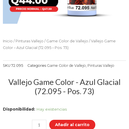
Inicio
/
Pinturas Vallejo
/
Game Color de Vallejo
/ Vallejo Game
Color – Azul Glacial (72.095 – Pos. 73)
SKU
72.095
Categories
Game Color de Vallejo
,
Pinturas Vallejo
Vallejo Game Color - Azul Glacial
(72.095 - Pos. 73)
Vallejo
Disponibilidad:
Hay existencias
Game
Color
Añadir al carrito