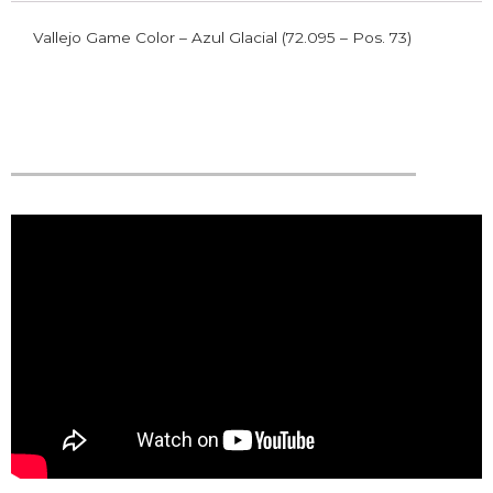
Vallejo Game Color – Azul Glacial (72.095 – Pos. 73)