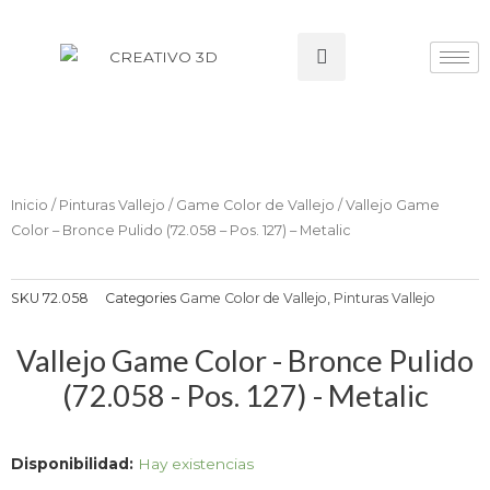
Ir
al
Search
contenido
Inicio
/
Pinturas Vallejo
/
Game Color de Vallejo
/ Vallejo Game
Color – Bronce Pulido (72.058 – Pos. 127) – Metalic
SKU
72.058
Categories
Game Color de Vallejo
,
Pinturas Vallejo
Vallejo Game Color - Bronce Pulido
(72.058 - Pos. 127) - Metalic
Vallejo
Disponibilidad:
Hay existencias
Game