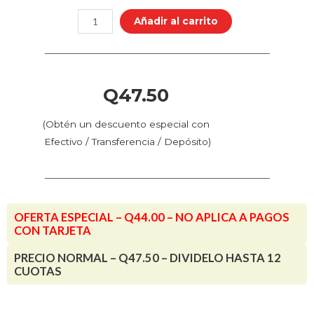
Color
Añadir al carrito
-
Bronce
Pulido
(72.058
Q
47.50
-
Pos.
(Obtén un descuento especial con
127)
Efectivo / Transferencia / Depósito)
-
Metalic
cantidad
OFERTA ESPECIAL – Q44.00 – NO APLICA A PAGOS
CON TARJETA
PRECIO NORMAL – Q47.50 – DIVIDELO HASTA 12
CUOTAS