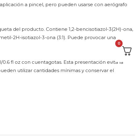
aplicación a pincel, pero pueden usarse con aerógrafo
queta del producto. Contiene 1,2-bencisotiazol-3(2H)-ona,
metil-2H-isotiazol-3-ona (3:1). Puede provocar una
0
0.6 fl oz con cuentagotas. Esta presentación evita la
pueden utilizar cantidades mínimas y conservar el