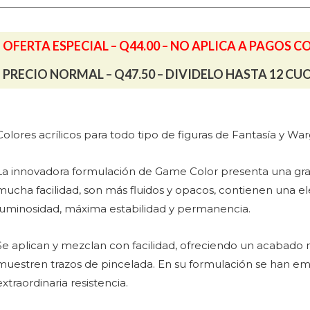
cantidad
OFERTA ESPECIAL – Q44.00 – NO APLICA A PAGOS C
PRECIO NORMAL – Q47.50 – DIVIDELO HASTA 12 CU
Colores acrílicos para todo tipo de figuras de Fantasía y W
La innovadora formulación de Game Color presenta una gran 
mucha facilidad, son más fluidos y opacos, contienen una 
luminosidad, máxima estabilidad y permanencia.
Se aplican y mezclan con facilidad, ofreciendo un acabado 
muestren trazos de pincelada. En su formulación se han emp
extraordinaria resistencia.