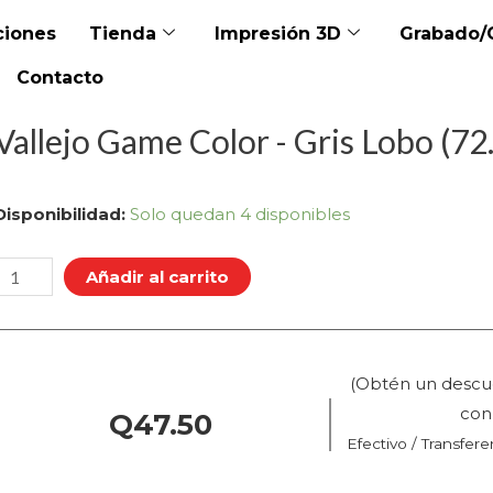
iones
Tienda
Impresión 3D
Grabado/
Contacto
Vallejo Game Color - Gris Lobo (72.
allejo
Disponibilidad:
Solo quedan 4 disponibles
Game
Color
Añadir al carrito
ris
Lobo
(Obtén un descu
(72.047
co
Q
47.50
Efectivo / Transfere
Pos.
72)