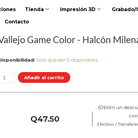
iones
Tienda
Impresión 3D
Grabado/
Contacto
Vallejo Game Color - Halcón Milena
allejo
Disponibilidad:
Solo quedan 5 disponibles
Game
Color
Añadir al carrito
Halcón
Milenario
(Obtén un descu
(72.024
co
Q
47.50
Efectivo / Transfere
Pos.
43)