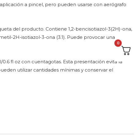
aplicación a pincel, pero pueden usarse con aerógrafo
queta del producto. Contiene 1,2-bencisotiazol-3(2H)-ona,
metil-2H-isotiazol-3-ona (3:1). Puede provocar una
0
0.6 fl oz con cuentagotas. Esta presentación evita la
pueden utilizar cantidades mínimas y conservar el