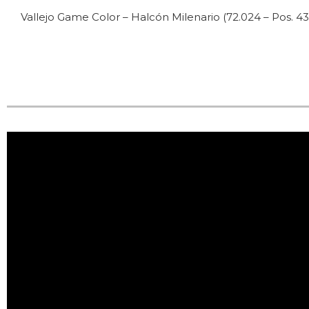
Vallejo Game Color – Halcón Milenario (72.024 – Pos. 43