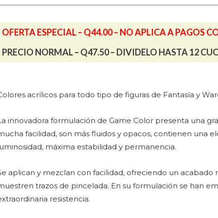
cantidad
OFERTA ESPECIAL – Q44.00 – NO APLICA A PAGOS C
PRECIO NORMAL – Q47.50 – DIVIDELO HASTA 12 CU
Colores acrílicos para todo tipo de figuras de Fantasía y W
La innovadora formulación de Game Color presenta una gran 
mucha facilidad, son más fluidos y opacos, contienen una 
luminosidad, máxima estabilidad y permanencia.
Se aplican y mezclan con facilidad, ofreciendo un acabado 
muestren trazos de pincelada. En su formulación se han emp
extraordinaria resistencia.