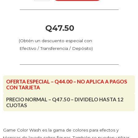
-
Lavado
Carne
(73.204
Q
47.50
-
Pos.
(Obtén un descuento especial con
82)
Efectivo / Transferencia / Depósito)
-
Wash
cantidad
OFERTA ESPECIAL – Q44.00 – NO APLICA A PAGOS
CON TARJETA
PRECIO NORMAL – Q47.50 – DIVIDELO HASTA 12
CUOTAS
Game Color Wash es la gama de colores para efectos y
técnicas de lavado sobre figuras. También se pueden utilizar