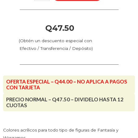
-
Púrpura
(72.014
-
Q
47.50
Pos.
27)
(Obtén un descuento especial con
cantidad
Efectivo / Transferencia / Depósito)
OFERTA ESPECIAL – Q44.00 – NO APLICA A PAGOS
CON TARJETA
PRECIO NORMAL – Q47.50 – DIVIDELO HASTA 12
CUOTAS
Colores acrílicos para todo tipo de figuras de Fantasía y
Wargames.