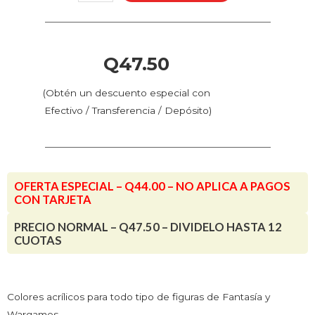
-
Verde
Bilioso
(72.122
Q
47.50
-
Pos.
(Obtén un descuento especial con
49)
Efectivo / Transferencia / Depósito)
cantidad
OFERTA ESPECIAL – Q44.00 – NO APLICA A PAGOS
CON TARJETA
PRECIO NORMAL – Q47.50 – DIVIDELO HASTA 12
CUOTAS
Colores acrílicos para todo tipo de figuras de Fantasía y
Wargames.