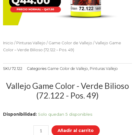
Inicio
/
Pinturas Vallejo
/
Game Color de Vallejo
/ Vallejo Game
Color – Verde Bilioso (72.122 – Pos. 49)
SKU
72.122
Categories
Game Color de Vallejo
,
Pinturas Vallejo
Vallejo Game Color - Verde Bilioso
(72.122 - Pos. 49)
Vallejo
Disponibilidad:
Solo quedan 5 disponibles
Game
Color
Añadir al carrito