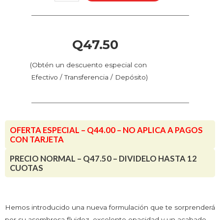
-
Esmeralda
Claro
(70.755
Q
47.50
-
Pos.
(Obtén un descuento especial con
74)
Efectivo / Transferencia / Depósito)
cantidad
OFERTA ESPECIAL – Q44.00 – NO APLICA A PAGOS
CON TARJETA
PRECIO NORMAL – Q47.50 – DIVIDELO HASTA 12
CUOTAS
Hemos introducido una nueva formulación que te sorprenderá
por su asombrosa fluidez, excelente opacidad y un acabado