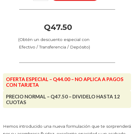
-
Naranja
Alemán
(70.805
Q
47.50
-
Pos.
(Obtén un descuento especial con
8)
Efectivo / Transferencia / Depósito)
cantidad
OFERTA ESPECIAL – Q44.00 – NO APLICA A PAGOS
CON TARJETA
PRECIO NORMAL – Q47.50 – DIVIDELO HASTA 12
CUOTAS
Hemos introducido una nueva formulación que te sorprenderá
por su asombrosa fluidez, excelente opacidad y un acabado