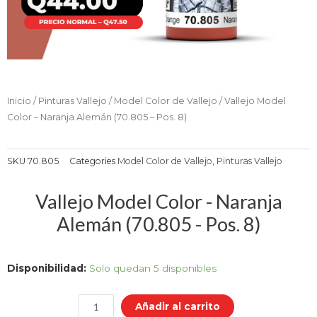
Inicio
/
Pinturas Vallejo
/
Model Color de Vallejo
/ Vallejo Model
Color – Naranja Alemán (70.805 – Pos. 8)
SKU
70.805
Categories
Model Color de Vallejo
,
Pinturas Vallejo
Vallejo Model Color - Naranja
Alemán (70.805 - Pos. 8)
Vallejo
Disponibilidad:
Solo quedan 5 disponibles
Model
Color
Añadir al carrito